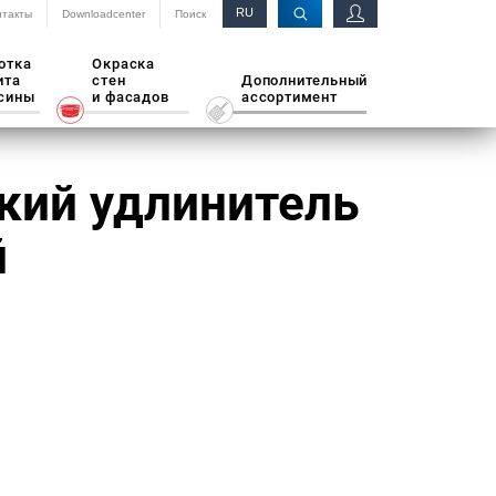
RU
нтакты
Downloadcenter
Поиск
EN
отка
Окраска
ита
стен
Дополнительный
сины
и фасадов
ассортимент
кий удлинитель
й