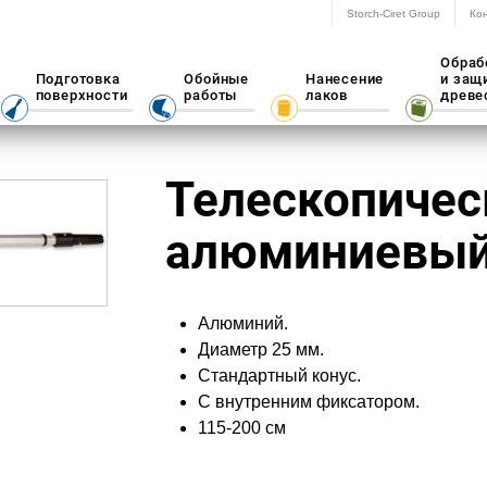
Storch-Ciret Group
Ко
Обраб
Подготовка
Обойные
Нанесение
и защ
поверхности
работы
лаков
древе
Телескопичес
алюминиевы
Алюминий.
Диаметр 25 мм.
Стандартный конус.
С внутренним фиксатором.
115-200 см