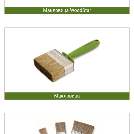
Макловица WoodStar
Макловица