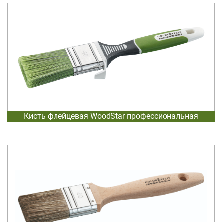
Кисть флейцевая WoodStar профессиональная