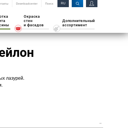
RU
нтакты
Downloadcenter
Поиск
EN
отка
Окраска
ита
стен
Дополнительный
сины
и фасадов
ассортимент
ейлон
ых лазурей.
м.