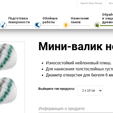
Storch-Ciret Group
Ко
Обраб
Подготовка
Обойные
Нанесение
и защ
поверхности
работы
лаков
древе
Мини-валик н
Износостойкий нейлоновый плюш.
Для нанесения толстослойных густ
Диаметр отверстия для бюгеля 6 м
Выберите тип продукта:
Информация о продукте