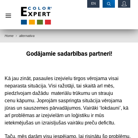
EN
RU
Home
alternativa
Godājamie sadarbības partneri!
Kā jau zināt, pasaules izejvielu tirgos vērojama visai
neparasta situācija. Visi ražotāji, tai skaitā arī mēs,
piedzīvojam dažādu materiālu trūkumu un strauju
cenu kāpumu. Joprojām saspringta situācija vērojama
jūras un sauszemes pārvadājumos. Vairāki ‘lokdauni’, kā
arī problēmas ar izejvielām un loģistiku ir mūs
ietekmējušas un izraisījušas vairāku preču deficītu.
Taču, mēs darām visu iespējamo, lai risinātu šo problēmu.