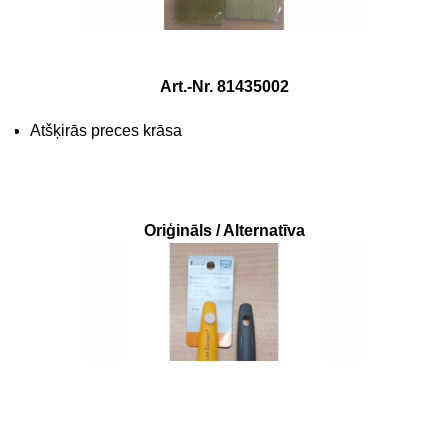
Art.-Nr. 81435002
Atšķirās preces krāsa
Oriģināls / Alternatīva