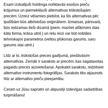
Esam izskatījuši holdinga noliktavās esošos preču
krājumus un piemeklējuši alternatīvas trūkstošajām
precēm. Uzreiz vēlamies piebilst, ka šīs alternatīvas pēc
īpašībām būs atbilstošas oriģināliem. Izmaiņas, pārsvarā,
būs redzamas tieši dizainā (piem. mazliet atšķirsies otas
kāta forma, krāsa utml.) un retu reizi var būt nobīdes
tehniskajos parametros (veltņu plūksnas garums, saru
garums otai utml.)
Līdz ar to, trūkstošas preces gadījumā, piedāvāsim
alternatīvas. Zemāk ir saraksts ar precēm, kas sagatavotas
pagaidu preces aizvietošanai. Apskatot sarakstu, redzēsiet
alternatīvo instrumentu fotogrāfijas. Saraksts tiks atjaunots
līdz ar alternatīvo preču pieejamību.
Ceram uz Jūsu sapratni un abpusēji izdevīgas sadarbības
turpināšanu!