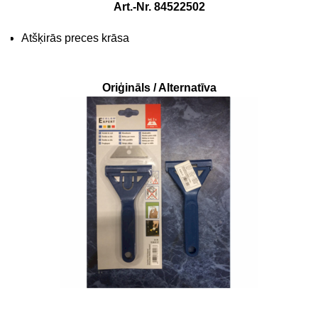
Art.-Nr. 84522502
Atšķirās preces krāsa
Oriģināls / Alternatīva