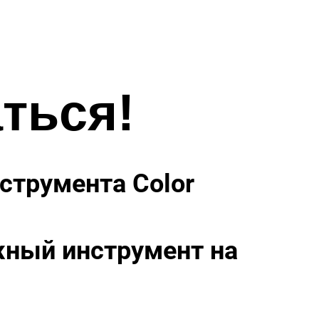
ться!
струмента Color
жный инструмент на