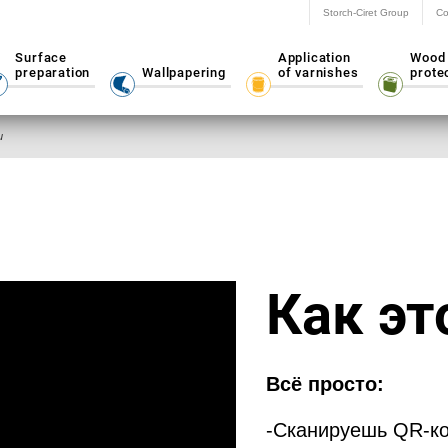
Storch-Ciret Group
Co
Surface
Application
Wood
preparation
Wallpapering
of varnishes
prote
u
Как эт
Всё просто:
-Cканируешь QR-ко