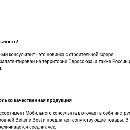
льность!
ый консультант - это новинка с строительной сфере.
запатентирован на территории Евросоюза, а также России 
.
олько качественная продукция
ссортимент Мобильного консульнта включает в себя инстру
ровней Better и Best и предлагает сопутствующие товары. В 
величивается средник чек.