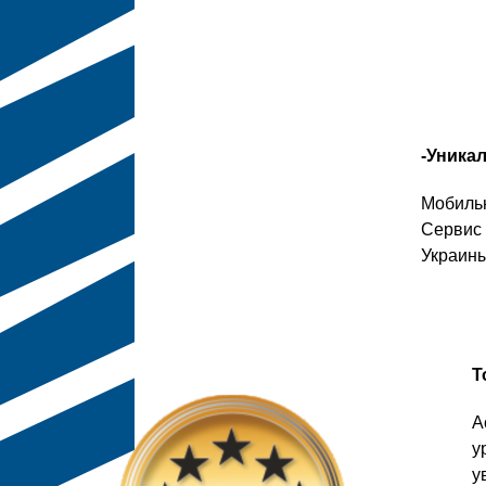
-Уника
Мобильн
Сервис 
Украины
Т
А
у
у