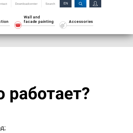
EN
ntact
Downloadcenter
Search
RU
Wall and
ction
facade painting
Accessories
о работает?
д;