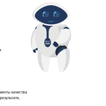
и
менты качества
результате,