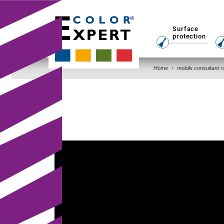
Surface
protection
Home
mobile consultant r