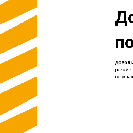
Д
по
Доволь
рекомен
возвращ