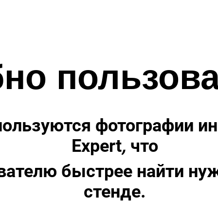
но пользова
пользуются фотографии ин
Expert
,
что
вателю быстрее найти ну
стенде.