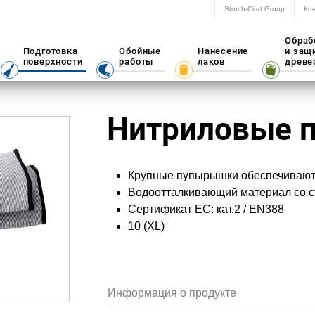
Storch-Ciret Group
Ко
Обраб
Подготовка
Обойные
Нанесение
и защ
поверхности
работы
лаков
древе
Нитриловые п
Крупные пупырышки обеспечивают 
Водоотталкивающий материал со с
Сертификат ЕС: кат.2 / EN388
10 (XL)
Информация о продукте