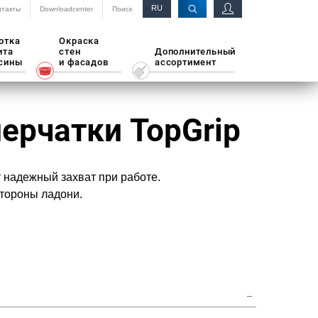
RU
нтакты
Downloadcenter
Поиск
EN
отка
Окраска
ита
стен
Дополнительный
сины
и фасадов
ассортимент
ерчатки TopGrip
надежный захват при работе.
тороны ладони.