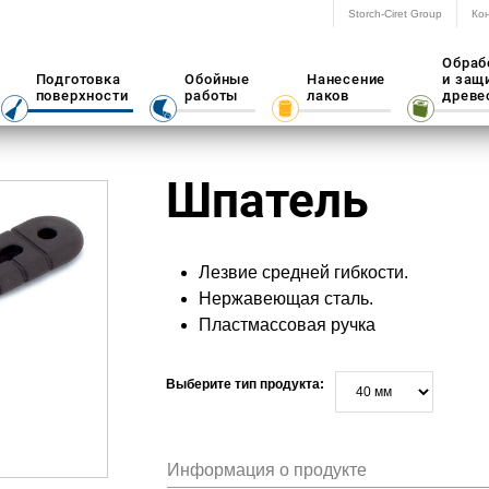
Storch-Ciret Group
Ко
Обраб
Подготовка
Обойные
Нанесение
и защ
поверхности
работы
лаков
древе
Шпатель
Лезвие средней гибкости.
Нержавеющая сталь.
Пластмассовая ручка
Выберите тип продукта:
Информация о продукте