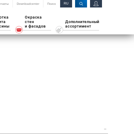
RU
нтакты
Downloadcenter
Поиск
EN
отка
Окраска
ита
стен
Дополнительный
сины
и фасадов
ассортимент